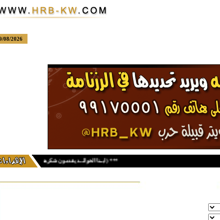
09/08/2026
***
ابــنا الخوالــد يقدمون شكرهم ونهني من ساهم في هذا المشروع الناجح ^^عساكم للقوة ومبارك عليكم الشهر^عساكم من عوادة)عبدالعزيز سعود عبداللة الخوالد)